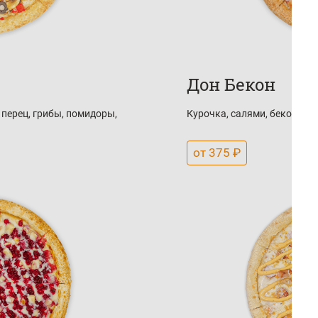
Дон Бекон
перец, грибы, помидоры,
Курочка, салями, бекон, мо
от 375 ₽