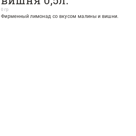
вишня 0,5л.
0 гр
Фирменный лимонад со вкусом малины и вишни.
цц 30 см. HANS, дон бекон,
зменить нельзя