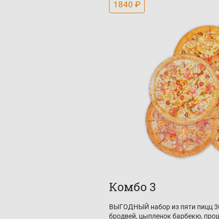
1840 ₽
Комбо 3
ВЫГОДНЫЙ набор из пяти пицц 30
бродвей, цыпленок барбекю, прош