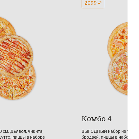
2099 ₽
Комбо 4
 см. Дьявол, чикита,
ВЫГОДНЫЙ набор из трех пи
утто. пиццы в наборе
бродвей. пиццы в наборе и