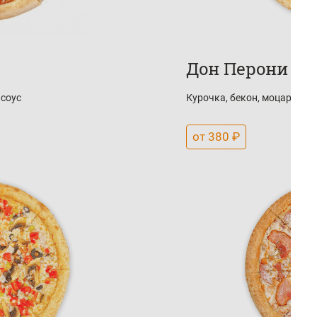
Дон Перони
соус
Курочка, бекон, моцарелла,
от 380 ₽