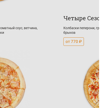
Четыре Сезона
томатный соус, ветчина,
Колбаски пеперони, грибы,
ски
брынза
от 770 ₽