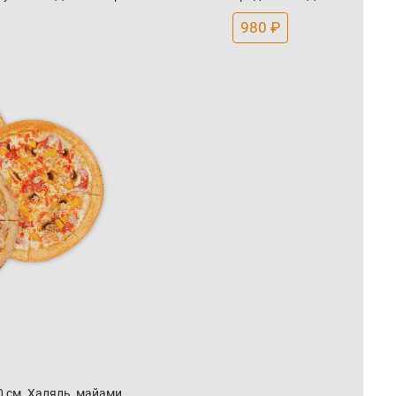
980 ₽
 см. Халяль, майами,