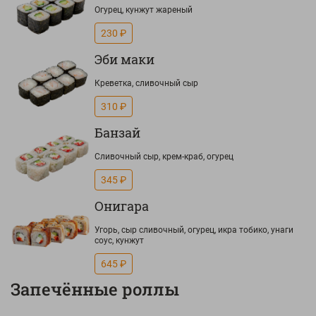
Огурец, кунжут жареный
230 ₽
Эби маки
Креветка, сливочный сыр
310 ₽
Банзай
Сливочный сыр, крем-краб, огурец
345 ₽
Онигара
Угорь, сыр сливочный, огурец, икра тобико, унаги
соус, кунжут
645 ₽
Запечённые роллы