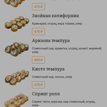
470 ₽
Знойная калифорния
Крем-краб, огурец, икра тобико, кляр
470 ₽
Аризона темпура
Сливочный сыр, креветка, огурец, кунжут жареный,
кляр
495 ₽
Киото темпура
Сливочный сыр, лосось, кляр
370 ₽
Спринг ролл
Спринг тесто, курочка, сыр сливочный, огурец,
кляр