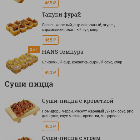
465 ₽
Тануки фурай
Лосось жареный, сыр сливочный, огурец,
карамелизированный лук, кляр.
465 ₽
HANS темпура
Сливочный сыр, креветка, сырный соус, кляр
490 ₽
Суши пицца
Суши-пицца с креветкой
Помидоры черри, кунжут жареный , унаги соус, рис
для суши, соус масаго, креветки, моцарелла
480 ₽
Суши-пицца с угрем