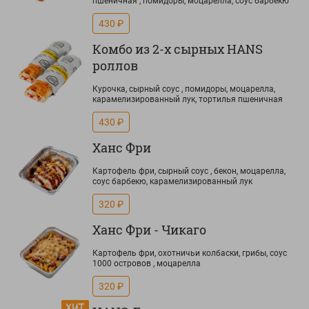
пшеничная , помидоры, моцарелла, соус барбекю
430 ₽
Комбо из 2-х сырных HANS
роллов
Курочка, сырный соус , помидоры, моцарелла,
карамелизированный лук, тортилья пшеничная
430 ₽
Ханс Фри
Картофель фри, сырный соус , бекон, моцарелла,
соус барбекю, карамелизированный лук
320 ₽
Ханс Фри - Чикаго
Картофель фри, охотничьи колбаски, грибы, соус
1000 островов , моцарелла
320 ₽