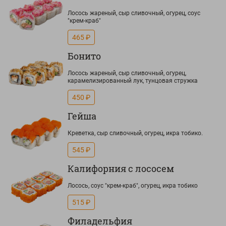
Лосось жареный, сыр сливочный, огурец, соус
"крем-краб"
465 ₽
Бонито
Лосось жареный, сыр сливочный, огурец,
карамелизированный лук, тунцовая стружка
450 ₽
Гейша
Креветка, сыр сливочный, огурец, икра тобико.
545 ₽
Калифорния с лососем
Лосось, соус "крем-краб", огурец, икра тобико
515 ₽
Филадельфия