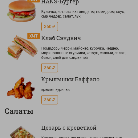
HANS-Бургер
Булочка, котлета из говядины, помидоры, соус,
сыр чеддер, салат, лук.
360 ₽
Клаб Сэндвич
Помидоры черри, майонез, курочка, чеддер,
маринованные огурчики, кетчуп, салями, салат,
бекон, хлеб для сэндвичей
360 ₽
Крылышки Баффало
крылья куриные
360 ₽
Салаты
Цезарь с креветкой