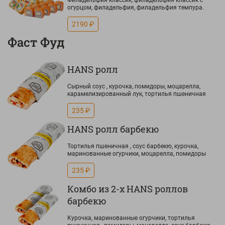
Филадельфия классик, филадельфия классик с
огурцом, филадельфия, филадельфия темпура.
2190 ₽
Фаст Фуд
HANS ролл
Сырный соус , курочка, помидоры, моцарелла,
карамелизированный лук, тортилья пшеничная
235 ₽
HANS ролл барбекю
Тортилья пшеничная , соус барбекю, курочка,
маринованные огурчики, моцарелла, помидоры
235 ₽
Комбо из 2-х HANS роллов
барбекю
Курочка, маринованные огурчики, тортилья