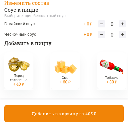
Изменить состав
Соус к пицце
390 ₽
Выберите один бесплатный соус
0
+ 0 ₽
Гавайский соус
Картофель Фри
0
+ 0 ₽
Чесночный соус
Добавить в пиццу
190 ₽
Десерты
Медовик
Перец
Сыр
Тобаско
халапеньо
+ 60 ₽
+ 30 ₽
Классический тортик со сметанным кремом
+ 40 ₽
210 ₽
Сырники с малиновым
джемом 2 шт.
Добавить в корзину за 405 ₽
Корзина
190 ₽