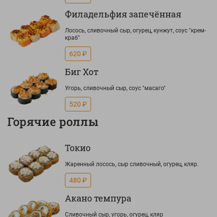
Филадельфия запечённая
Лосось, сливочный сыр, огурец, кунжут, соус "крем-
краб"
620 ₽
Биг Хот
Угорь, сливочный сыр, соус "масаго"
520 ₽
Горячие роллы
Токио
Жаренный лосось, сыр сливочный, огурец, кляр.
480 ₽
Акано темпура
Сливочный сыр, угорь, огурец, кляр