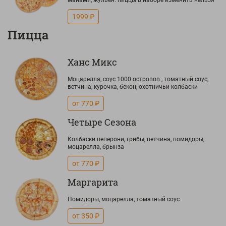
майами, жульен. пиццы в наборе изменить нельзя
1999 ₽
Пицца
Ханс Микс
Моцарелла, соус 1000 островов , томатный соус,
ветчина, курочка, бекон, охотничьи колбаски
от 770 ₽
Четыре Сезона
Колбаски пеперони, грибы, ветчина, помидоры,
моцарелла, брынза
от 770 ₽
Маргарита
Помидоры, моцарелла, томатный соус
от 350 ₽