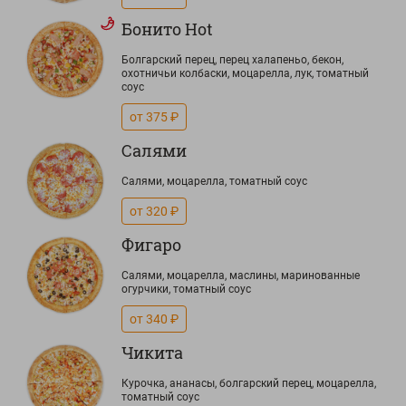
Бонито Hot
Болгарский перец, перец халапеньо, бекон,
охотничьи колбаски, моцарелла, лук, томатный
соус
от 375 ₽
Салями
Салями, моцарелла, томатный соус
от 320 ₽
Фигаро
Салями, моцарелла, маслины, маринованные
огурчики, томатный соус
от 340 ₽
Чикита
Курочка, ананасы, болгарский перец, моцарелла,
томатный соус