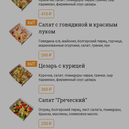
Креветки, салат, помидоры черри, гренки, сыр
пармезан, фирменный соус цезарь
410 ₽
Салат с говядиной и красным
луком
Говядина к/в, майонез, болгарский перец, горчица,
маринованные огурчики, салат, гренки, лук
260 ₽
Цезарь с курицей
Курочка, салат, помидоры черри, гренки, сыр
пармезан, фирменный соус цезарь
360 ₽
Салат "Греческий"
Огурец, болгарский перец, лист салата, помидоры,
брынза, маслины, оливковое масло.
250 ₽