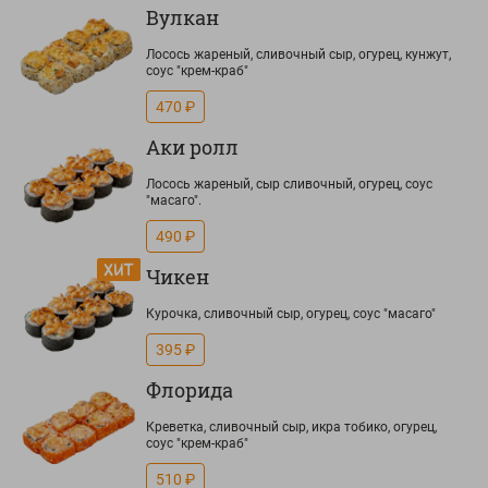
Вулкан
Лосось жареный, сливочный сыр, огурец, кунжут,
соус "крем-краб"
470 ₽
Аки ролл
Лосось жареный, сыр сливочный, огурец, соус
"масаго".
490 ₽
Чикен
Курочка, сливочный сыр, огурец, соус "масаго"
395 ₽
Флорида
Креветка, сливочный сыр, икра тобико, огурец,
соус "крем-краб"
510 ₽