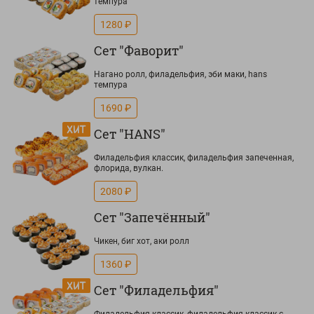
темпура
1280 ₽
Сет "Фаворит"
Нагано ролл, филадельфия, эби маки, hans
темпура
1690 ₽
Сет "HANS"
Филадельфия классик, филадельфия запеченная,
флорида, вулкан.
2080 ₽
Сет "Запечённый"
Чикен, биг хот, аки ролл
1360 ₽
Сет "Филадельфия"