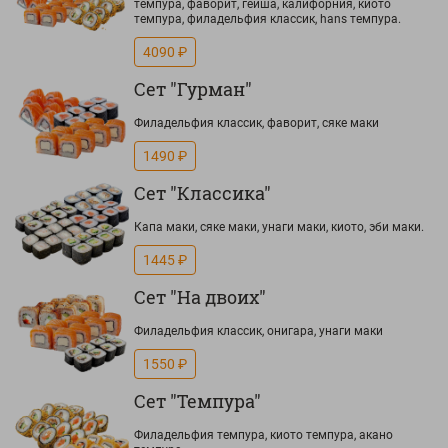
темпура, фаворит, гейша, калифорния, киото
темпура, филадельфия классик, hans темпура.
4090 ₽
Сет "Гурман"
Филадельфия классик, фаворит, сяке маки
1490 ₽
Сет "Классика"
Капа маки, сяке маки, унаги маки, киото, эби маки.
1445 ₽
Сет "На двоих"
Филадельфия классик, онигара, унаги маки
1550 ₽
Сет "Темпура"
Филадельфия темпура, киото темпура, акано