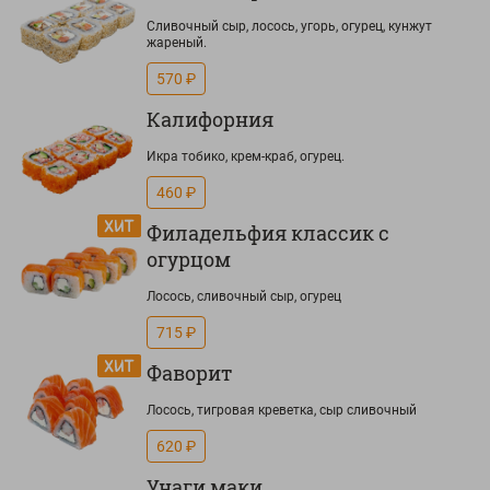
Сливочный сыр, лосось, угорь, огурец, кунжут
жареный.
570 ₽
Калифорния
Икра тобико, крем-краб, огурец.
460 ₽
Филадельфия классик с
огурцом
Лосось, сливочный сыр, огурец
715 ₽
Фаворит
Лосось, тигровая креветка, сыр сливочный
620 ₽
Унаги маки