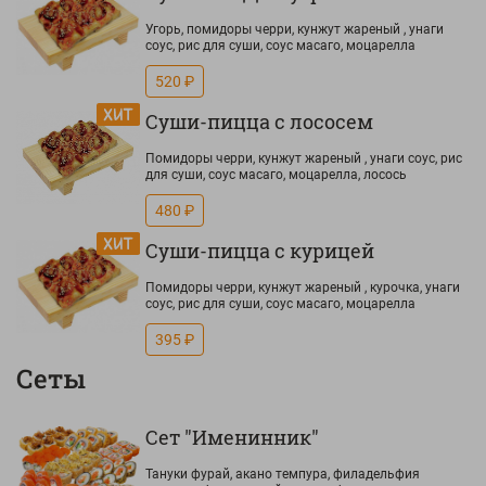
Угорь, помидоры черри, кунжут жареный , унаги
соус, рис для суши, соус масаго, моцарелла
520 ₽
Суши-пицца с лососем
Помидоры черри, кунжут жареный , унаги соус, рис
для суши, соус масаго, моцарелла, лосось
480 ₽
Суши-пицца с курицей
Помидоры черри, кунжут жареный , курочка, унаги
соус, рис для суши, соус масаго, моцарелла
395 ₽
Сеты
Сет "Именинник"
Тануки фурай, акано темпура, филадельфия