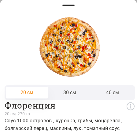
Креветка в панировке 12 шт.
765 ₽
Наггетсы 9 шт
280 ₽
Куриные стрипсы 6шт
390 ₽
20 см
30 см
40 см
Флоренция
Наггетсы 6 шт
20 см, 270 гр
Соус 1000 островов
курочка
грибы
моцарелла
180 ₽
болгарский перец
маслины
лук
томатный соус
Креветка в панировке 6 шт.