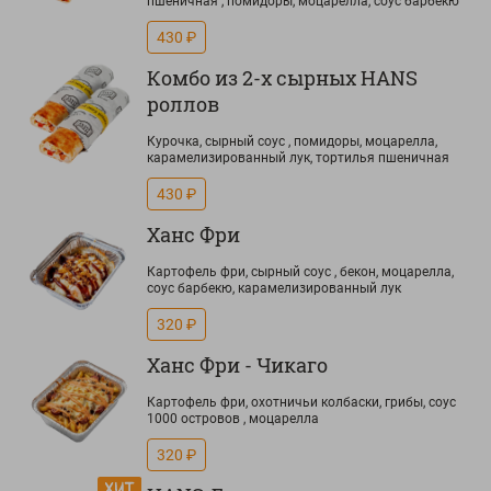
пшеничная , помидоры, моцарелла, соус барбекю
430 ₽
Комбо из 2-х сырных HANS
роллов
Курочка, сырный соус , помидоры, моцарелла,
карамелизированный лук, тортилья пшеничная
430 ₽
Ханс Фри
Картофель фри, сырный соус , бекон, моцарелла,
соус барбекю, карамелизированный лук
320 ₽
Ханс Фри - Чикаго
Картофель фри, охотничьи колбаски, грибы, соус
1000 островов , моцарелла
320 ₽