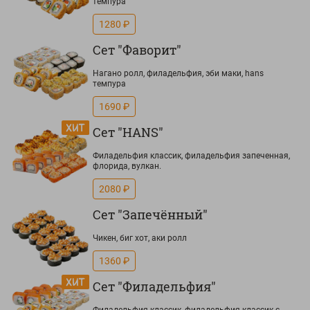
темпура
1280 ₽
Сет "Фаворит"
Нагано ролл, филадельфия, эби маки, hans
темпура
1690 ₽
Сет "HANS"
Филадельфия классик, филадельфия запеченная,
флорида, вулкан.
2080 ₽
Сет "Запечённый"
Чикен, биг хот, аки ролл
1360 ₽
Сет "Филадельфия"