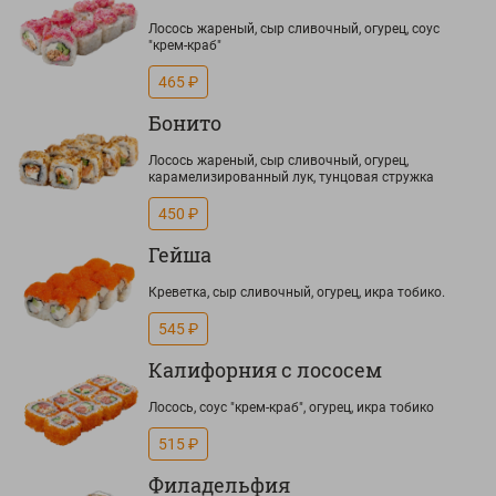
Лосось жареный, сыр сливочный, огурец, соус
"крем-краб"
465 ₽
Бонито
Лосось жареный, сыр сливочный, огурец,
карамелизированный лук, тунцовая стружка
450 ₽
Гейша
Креветка, сыр сливочный, огурец, икра тобико.
545 ₽
Калифорния с лососем
Лосось, соус "крем-краб", огурец, икра тобико
515 ₽
Филадельфия