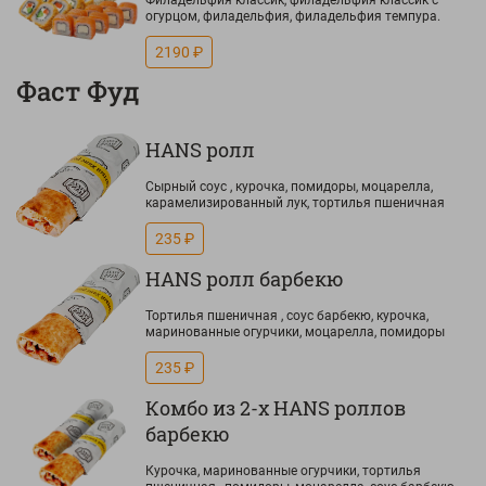
Филадельфия классик, филадельфия классик с
огурцом, филадельфия, филадельфия темпура.
2190 ₽
Фаст Фуд
HANS ролл
Сырный соус , курочка, помидоры, моцарелла,
карамелизированный лук, тортилья пшеничная
235 ₽
HANS ролл барбекю
Тортилья пшеничная , соус барбекю, курочка,
маринованные огурчики, моцарелла, помидоры
235 ₽
Комбо из 2-х HANS роллов
барбекю
Курочка, маринованные огурчики, тортилья