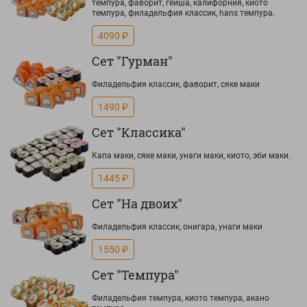
темпура, фаворит, гейша, калифорния, киото
темпура, филадельфия классик, hans темпура.
4090 ₽
Сет "Гурман"
Филадельфия классик, фаворит, сяке маки
1490 ₽
Сет "Классика"
Капа маки, сяке маки, унаги маки, киото, эби маки.
1445 ₽
Сет "На двоих"
Филадельфия классик, онигара, унаги маки
1550 ₽
Сет "Темпура"
Филадельфия темпура, киото темпура, акано