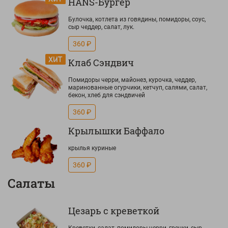
HANS-Бургер
Булочка, котлета из говядины, помидоры, соус,
сыр чеддер, салат, лук.
360 ₽
Клаб Сэндвич
Помидоры черри, майонез, курочка, чеддер,
маринованные огурчики, кетчуп, салями, салат,
бекон, хлеб для сэндвичей
360 ₽
Крылышки Баффало
крылья куриные
360 ₽
Салаты
Цезарь с креветкой