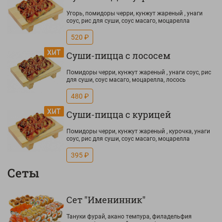
Угорь, помидоры черри, кунжут жареный , унаги
соус, рис для суши, соус масаго, моцарелла
520 ₽
Суши-пицца с лососем
Помидоры черри, кунжут жареный , унаги соус, рис
для суши, соус масаго, моцарелла, лосось
480 ₽
Суши-пицца с курицей
Помидоры черри, кунжут жареный , курочка, унаги
соус, рис для суши, соус масаго, моцарелла
395 ₽
Сеты
Сет "Именинник"
Тануки фурай, акано темпура, филадельфия