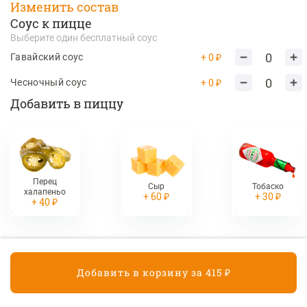
Изменить состав
Соус к пицце
390 ₽
Выберите один бесплатный соус
0
+ 0 ₽
Гавайский соус
Картофель Фри
0
+ 0 ₽
Чесночный соус
Добавить в пиццу
190 ₽
Десерты
Медовик
Перец
Сыр
Тобаско
халапеньо
+ 60 ₽
+ 30 ₽
Классический тортик со сметанным кремом
+ 40 ₽
210 ₽
Сырники с малиновым
джемом 2 шт.
Добавить в корзину за 415 ₽
Корзина
190 ₽