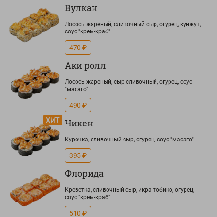
Вулкан
Лосось жареный, сливочный сыр, огурец, кунжут,
соус "крем-краб"
470 ₽
Аки ролл
Лосось жареный, сыр сливочный, огурец, соус
"масаго".
490 ₽
Чикен
Курочка, сливочный сыр, огурец, соус "масаго"
395 ₽
Флорида
Креветка, сливочный сыр, икра тобико, огурец,
соус "крем-краб"
510 ₽