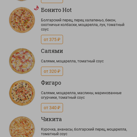
Бонито Hot
Болгарский перец, перец халапеньо, бекон,
охотничьи колбаски, моцарелла, лук, томатный
соус
от 375 ₽
Салями
Салями, моцарелла, томатный соус
от 320 ₽
Фигаро
Салями, моцарелла, маслины, маринованные
огурчики, томатный соус
от 340 ₽
Чикита
Курочка, ананасы, болгарский перец, моцарелла,
томатный соус