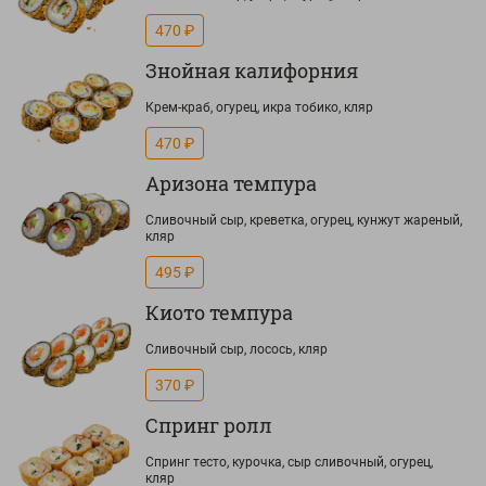
470 ₽
Знойная калифорния
Крем-краб, огурец, икра тобико, кляр
470 ₽
Аризона темпура
Сливочный сыр, креветка, огурец, кунжут жареный,
кляр
495 ₽
Киото темпура
Сливочный сыр, лосось, кляр
370 ₽
Спринг ролл
Спринг тесто, курочка, сыр сливочный, огурец,
кляр