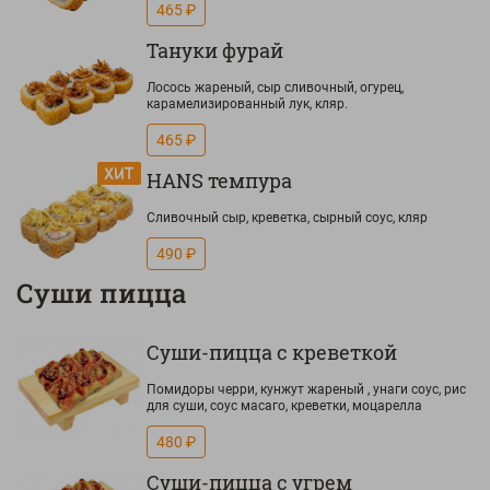
465 ₽
Тануки фурай
Лосось жареный, сыр сливочный, огурец,
карамелизированный лук, кляр.
465 ₽
HANS темпура
Сливочный сыр, креветка, сырный соус, кляр
490 ₽
Суши пицца
Суши-пицца с креветкой
Помидоры черри, кунжут жареный , унаги соус, рис
для суши, соус масаго, креветки, моцарелла
480 ₽
Суши-пицца с угрем