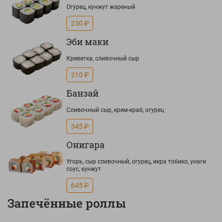
Огурец, кунжут жареный
230 ₽
Эби маки
Креветка, сливочный сыр
310 ₽
Банзай
Сливочный сыр, крем-краб, огурец
345 ₽
Онигара
Угорь, сыр сливочный, огурец, икра тобико, унаги
соус, кунжут
645 ₽
Запечённые роллы