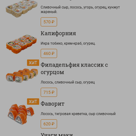
Сливочный сыр, лосось, угорь, огурец, кунжут
жареный.
570 ₽
Калифорния
Икра тобико, крем-краб, огурец.
460 ₽
Филадельфия классик с
огурцом
Лосось, сливочный сыр, огурец
715 ₽
Фаворит
Лосось, тигровая креветка, сыр сливочный
620 ₽
Унаги маки