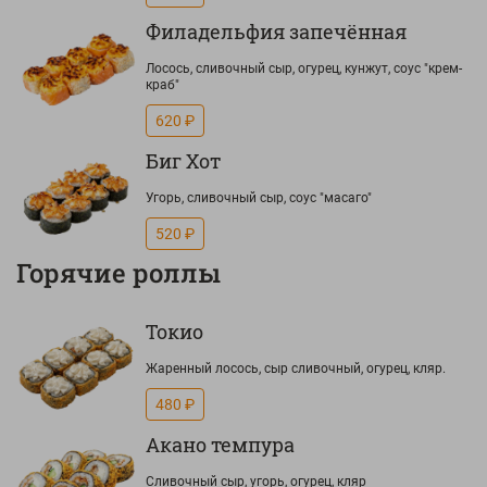
Филадельфия запечённая
Лосось, сливочный сыр, огурец, кунжут, соус "крем-
краб"
620 ₽
Биг Хот
Угорь, сливочный сыр, соус "масаго"
520 ₽
Горячие роллы
Токио
Жаренный лосось, сыр сливочный, огурец, кляр.
480 ₽
Акано темпура
Сливочный сыр, угорь, огурец, кляр