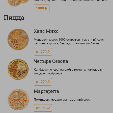
майами, жульен. пиццы в наборе изменить нельзя
1999 ₽
Пицца
Ханс Микс
Моцарелла, соус 1000 островов , томатный соус,
ветчина, курочка, бекон, охотничьи колбаски
от 770 ₽
Четыре Сезона
Колбаски пеперони, грибы, ветчина, помидоры,
моцарелла, брынза
от 770 ₽
Маргарита
Помидоры, моцарелла, томатный соус
от 350 ₽