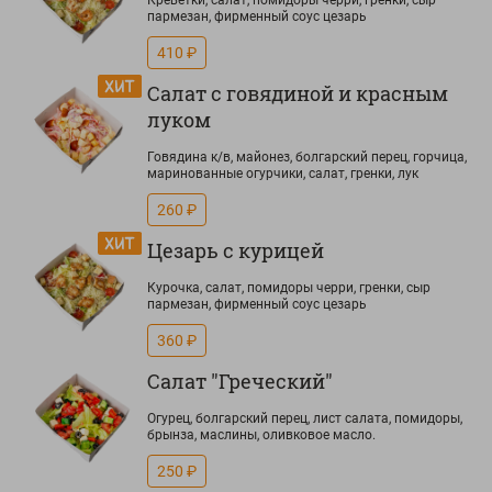
Креветки, салат, помидоры черри, гренки, сыр
пармезан, фирменный соус цезарь
410 ₽
Салат с говядиной и красным
луком
Говядина к/в, майонез, болгарский перец, горчица,
маринованные огурчики, салат, гренки, лук
260 ₽
Цезарь с курицей
Курочка, салат, помидоры черри, гренки, сыр
пармезан, фирменный соус цезарь
360 ₽
Салат "Греческий"
Огурец, болгарский перец, лист салата, помидоры,
брынза, маслины, оливковое масло.
250 ₽