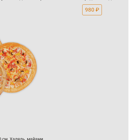
980 ₽
 см. Халяль, майами,