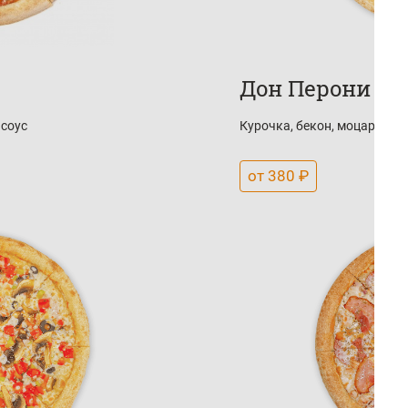
Дон Перони
соус
Курочка, бекон, моцарелла,
от 380 ₽