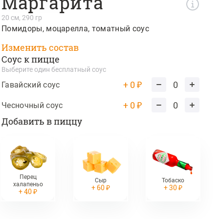
Маргарита
20 см, 290 гр
Помидоры
моцарелла
томатный соус
Изменить состав
Соус к пицце
Выберите один бесплатный соус
+ 0 ₽
0
Гавайский соус
+ 0 ₽
0
Чесночный соус
Добавить в пиццу
Перец
Сыр
Тобаско
халапеньо
+ 60 ₽
+ 30 ₽
+ 40 ₽
цц 30 см. HANS, дон бекон,
зменить нельзя