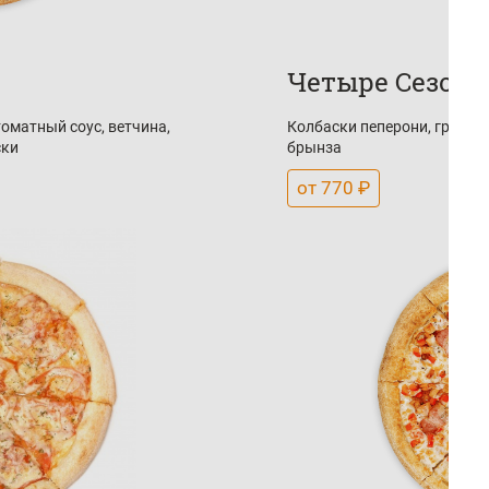
Четыре Сезона
томатный соус, ветчина,
Колбаски пеперони, грибы,
ски
брынза
от 770 ₽