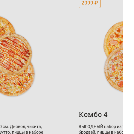
2099 ₽
Комбо 4
 см. Дьявол, чикита,
ВЫГОДНЫЙ набор из трех пи
утто. пиццы в наборе
бродвей. пиццы в наборе и