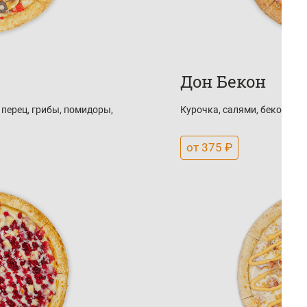
Дон Бекон
перец, грибы, помидоры,
Курочка, салями, бекон, мо
от 375 ₽