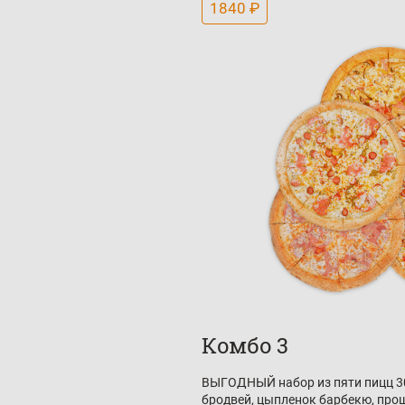
1840 ₽
Комбо 3
ВЫГОДНЫЙ набор из пяти пицц 30
бродвей, цыпленок барбекю, прош