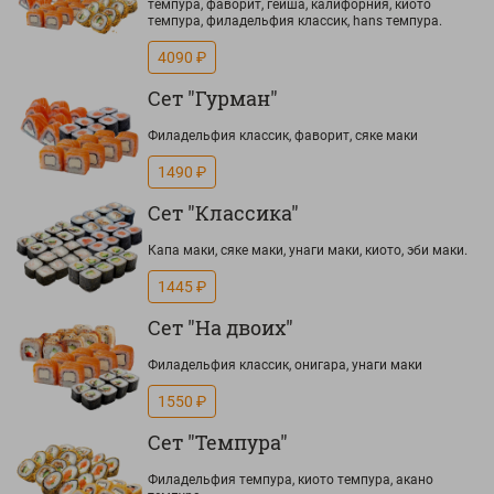
темпура, фаворит, гейша, калифорния, киото
темпура, филадельфия классик, hans темпура.
4090 ₽
Сет "Гурман"
Филадельфия классик, фаворит, сяке маки
1490 ₽
Сет "Классика"
Капа маки, сяке маки, унаги маки, киото, эби маки.
1445 ₽
Сет "На двоих"
Филадельфия классик, онигара, унаги маки
1550 ₽
Сет "Темпура"
Филадельфия темпура, киото темпура, акано