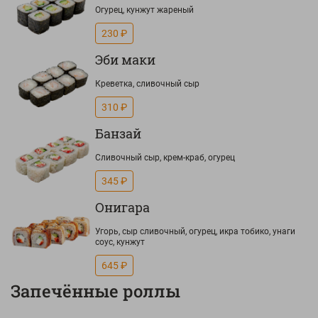
Огурец, кунжут жареный
230 ₽
Эби маки
Креветка, сливочный сыр
310 ₽
Банзай
Сливочный сыр, крем-краб, огурец
345 ₽
Онигара
Угорь, сыр сливочный, огурец, икра тобико, унаги
соус, кунжут
645 ₽
Запечённые роллы