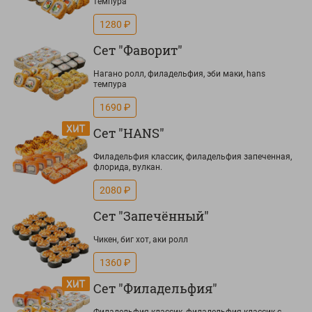
темпура
1280 ₽
Сет "Фаворит"
Нагано ролл, филадельфия, эби маки, hans
темпура
1690 ₽
Сет "HANS"
Филадельфия классик, филадельфия запеченная,
флорида, вулкан.
2080 ₽
Сет "Запечённый"
Чикен, биг хот, аки ролл
1360 ₽
Сет "Филадельфия"