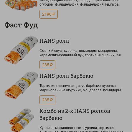
Филадельфия классик, филадельфия классик с
огурцом, филадельфия, филадельфия темпура.
2190 ₽
Фаст Фуд
HANS ролл
Сырный соус , курочка, помидоры, моцарелла,
карамелизированный лук, тортилья пшеничная
235 ₽
HANS ролл барбекю
Тортилья пшеничная , соус барбекю, курочка,
маринованные огурчики, моцарелла, помидоры
235 ₽
Комбо из 2-х HANS роллов
барбекю
Курочка, маринованные огурчики, тортилья