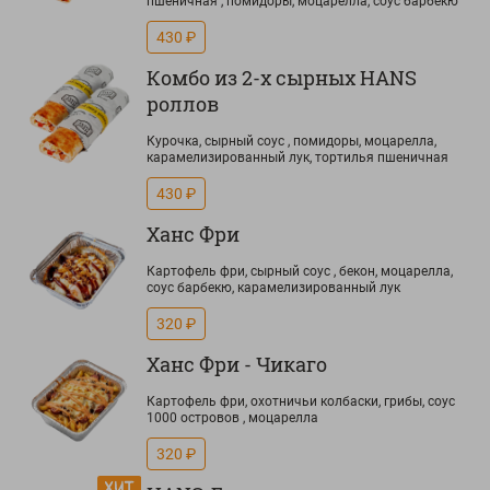
пшеничная , помидоры, моцарелла, соус барбекю
430 ₽
Комбо из 2-х сырных HANS
роллов
Курочка, сырный соус , помидоры, моцарелла,
карамелизированный лук, тортилья пшеничная
430 ₽
Ханс Фри
Картофель фри, сырный соус , бекон, моцарелла,
соус барбекю, карамелизированный лук
320 ₽
Ханс Фри - Чикаго
Картофель фри, охотничьи колбаски, грибы, соус
1000 островов , моцарелла
320 ₽