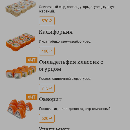
Сливочный сыр, лосось, угорь, огурец, кунжут
жареный.
570 ₽
Калифорния
Икра тобико, крем-краб, огурец.
460 ₽
Филадельфия классик с
огурцом
Лосось, сливочный сыр, огурец
715 ₽
Фаворит
Лосось, тигровая креветка, сыр сливочный
620 ₽
Унаги маки