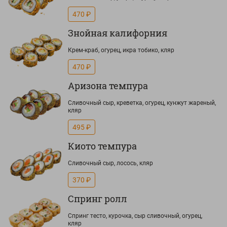
470 ₽
Знойная калифорния
Крем-краб, огурец, икра тобико, кляр
470 ₽
Аризона темпура
Сливочный сыр, креветка, огурец, кунжут жареный,
кляр
495 ₽
Киото темпура
Сливочный сыр, лосось, кляр
370 ₽
Спринг ролл
Спринг тесто, курочка, сыр сливочный, огурец,
кляр