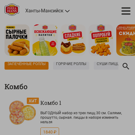
Ханты-Мансийск
ЗАПЕЧЁННЫЕ РОЛЛЫ
ГОРЯЧИЕ РОЛЛЫ
СУШИ ПИЦЦА
С
Комбо
Комбо 1
ВЫГОДНЫЙ набор из трех пицц 30 см. Салями,
прошутто, сырная. пиццы в наборе изменить
нельзя
1840 ₽