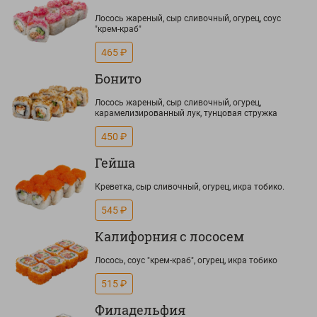
Лосось жареный, сыр сливочный, огурец, соус
"крем-краб"
465 ₽
Бонито
Лосось жареный, сыр сливочный, огурец,
карамелизированный лук, тунцовая стружка
450 ₽
Гейша
Креветка, сыр сливочный, огурец, икра тобико.
545 ₽
Калифорния с лососем
Лосось, соус "крем-краб", огурец, икра тобико
515 ₽
Филадельфия