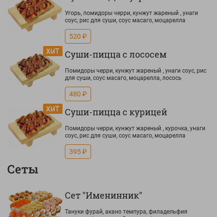
Угорь, помидоры черри, кунжут жареный , унаги
соус, рис для суши, соус масаго, моцарелла
520 ₽
Суши-пицца с лососем
Помидоры черри, кунжут жареный , унаги соус, рис
для суши, соус масаго, моцарелла, лосось
480 ₽
Суши-пицца с курицей
Помидоры черри, кунжут жареный , курочка, унаги
соус, рис для суши, соус масаго, моцарелла
395 ₽
Сеты
Сет "Именинник"
Тануки фурай, акано темпура, филадельфия