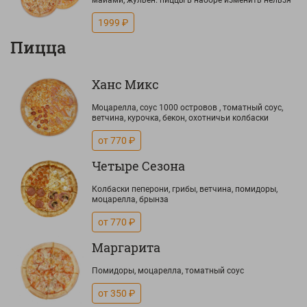
майами, жульен. пиццы в наборе изменить нельзя
1999 ₽
Пицца
Ханс Микс
Моцарелла, соус 1000 островов , томатный соус,
ветчина, курочка, бекон, охотничьи колбаски
от 770 ₽
Четыре Сезона
Колбаски пеперони, грибы, ветчина, помидоры,
моцарелла, брынза
от 770 ₽
Маргарита
Помидоры, моцарелла, томатный соус
от 350 ₽