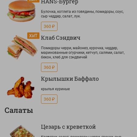
HANS-Бургер
Булочка, котлета из говядины, помидоры, соус,
сыр чеддер, салат, лук.
360 ₽
Клаб Сэндвич
Помидоры черри, майонез, курочка, чеддер,
маринованные огурчики, кетчуп, салями, салат,
бекон, хлеб для сэндвичей
360 ₽
Крылышки Баффало
крылья куриные
360 ₽
Салаты
Цезарь с креветкой