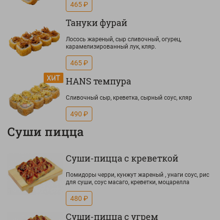
465 ₽
Тануки фурай
Лосось жареный, сыр сливочный, огурец,
карамелизированный лук, кляр.
465 ₽
HANS темпура
Сливочный сыр, креветка, сырный соус, кляр
490 ₽
Суши пицца
Суши-пицца с креветкой
Помидоры черри, кунжут жареный , унаги соус, рис
для суши, соус масаго, креветки, моцарелла
480 ₽
Суши-пицца с угрем