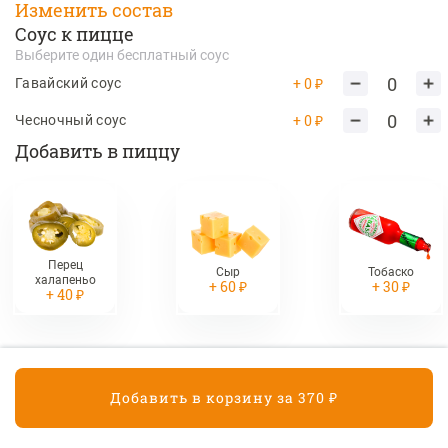
Изменить состав
Соус к пицце
390 ₽
Выберите один бесплатный соус
0
+ 0 ₽
Гавайский соус
Картофель Фри
0
+ 0 ₽
Чесночный соус
Добавить в пиццу
190 ₽
Десерты
Медовик
Перец
Сыр
Тобаско
халапеньо
+ 60 ₽
+ 30 ₽
Классический тортик со сметанным кремом
+ 40 ₽
210 ₽
Сырники с малиновым
джемом 2 шт.
Добавить в корзину за 370 ₽
Корзина
190 ₽