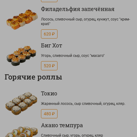
Филадельфия запечённая
Лосось, сливочный сыр, огурец, кунжут, соус "крем-
краб"
620 ₽
Биг Хот
Угорь, сливочный сыр, соус "масаго"
520 ₽
Горячие роллы
Токио
Жаренный лосось, сыр сливочный, огурец, кляр.
480 ₽
Акано темпура
Сливочный сыр, угорь, огурец, кляр