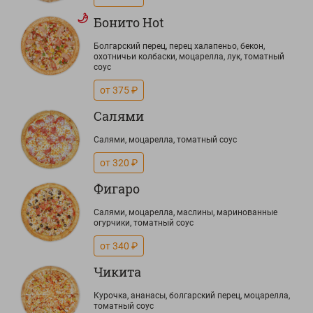
Бонито Hot
Болгарский перец, перец халапеньо, бекон,
охотничьи колбаски, моцарелла, лук, томатный
соус
от 375 ₽
Салями
Салями, моцарелла, томатный соус
от 320 ₽
Фигаро
Салями, моцарелла, маслины, маринованные
огурчики, томатный соус
от 340 ₽
Чикита
Курочка, ананасы, болгарский перец, моцарелла,
томатный соус