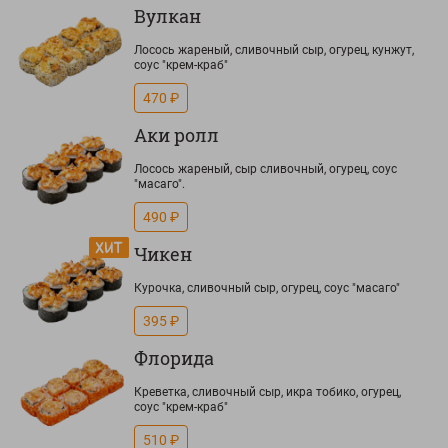
Вулкан
Лосось жареный, сливочный сыр, огурец, кунжут,
соус "крем-краб"
470 ₽
Аки ролл
Лосось жареный, сыр сливочный, огурец, соус
"масаго".
490 ₽
Чикен
Курочка, сливочный сыр, огурец, соус "масаго"
395 ₽
Флорида
Креветка, сливочный сыр, икра тобико, огурец,
соус "крем-краб"
510 ₽