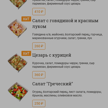
Креветки, салат, помидоры черри, гренки, сыр
пармезан, фирменный соус цезарь
410 ₽
Салат с говядиной и красным
луком
Говядина к/в, майонез, болгарский перец, горчица,
маринованные огурчики, салат, гренки, лук
260 ₽
Цезарь с курицей
Курочка, салат, помидоры черри, гренки, сыр
пармезан, фирменный соус цезарь
360 ₽
Салат "Греческий"
Огурец, болгарский перец, лист салата, помидоры,
брынза, маслины, оливковое масло.
250 ₽