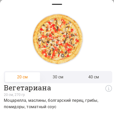
Креветка в панировке 12 шт.
765 ₽
Наггетсы 9 шт
280 ₽
Куриные стрипсы 6шт
390 ₽
20 см
30 см
40 см
Вегетариана
Наггетсы 6 шт
20 см, 270 гр
Моцарелла
маслины
болгарский перец
грибы
180 ₽
помидоры
томатный соус
Креветка в панировке 6 шт.