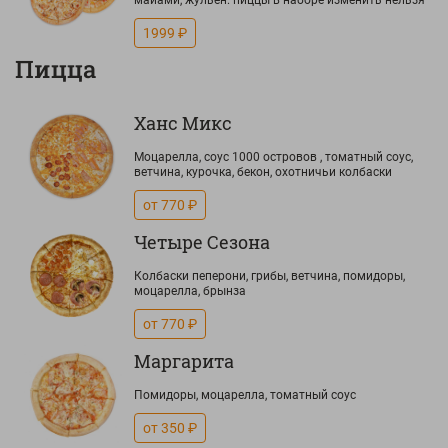
майами, жульен. пиццы в наборе изменить нельзя
1999 ₽
Пицца
Ханс Микс
Моцарелла, соус 1000 островов , томатный соус,
ветчина, курочка, бекон, охотничьи колбаски
от 770 ₽
Четыре Сезона
Колбаски пеперони, грибы, ветчина, помидоры,
моцарелла, брынза
от 770 ₽
Маргарита
Помидоры, моцарелла, томатный соус
от 350 ₽