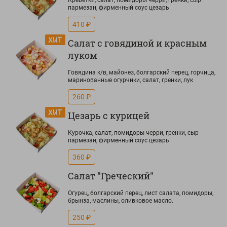
Креветки, салат, помидоры черри, гренки, сыр
пармезан, фирменный соус цезарь
410 ₽
Салат с говядиной и красным
луком
Говядина к/в, майонез, болгарский перец, горчица,
маринованные огурчики, салат, гренки, лук
260 ₽
Цезарь с курицей
Курочка, салат, помидоры черри, гренки, сыр
пармезан, фирменный соус цезарь
360 ₽
Салат "Греческий"
Огурец, болгарский перец, лист салата, помидоры,
брынза, маслины, оливковое масло.
250 ₽