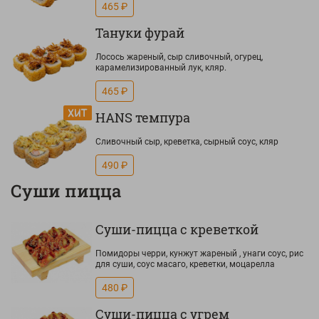
465 ₽
Тануки фурай
Лосось жареный, сыр сливочный, огурец,
карамелизированный лук, кляр.
465 ₽
HANS темпура
Сливочный сыр, креветка, сырный соус, кляр
490 ₽
Суши пицца
Суши-пицца с креветкой
Помидоры черри, кунжут жареный , унаги соус, рис
для суши, соус масаго, креветки, моцарелла
480 ₽
Суши-пицца с угрем