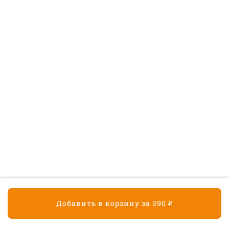
390 ₽
Картофель Фри
190 ₽
Десерты
Медовик
Классический тортик со сметанным кремом
210 ₽
Сырники с малиновым
джемом 2 шт.
Добавить в корзину за 390 ₽
Корзина
190 ₽