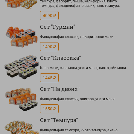
темпура, фаворит, гейша, калифорния, киото
темпура, филадельфия классик, hans темпура.
4090 ₽
Сет "Гурман"
Филадельфия классик, фаворит, сяке маки
1490 ₽
Сет "Классика"
Капа маки, сяке маки, унаги маки, киото, эби маки.
1445 ₽
Сет "На двоих"
Филадельфия классик, онигара, унаги маки
1550 ₽
Сет "Темпура"
Филадельфия темпура, киото темпура, акано