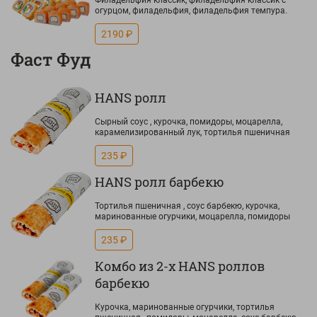
Филадельфия классик, филадельфия классик с
огурцом, филадельфия, филадельфия темпура.
2190 ₽
Фаст Фуд
HANS ролл
Сырный соус , курочка, помидоры, моцарелла,
карамелизированный лук, тортилья пшеничная
235 ₽
HANS ролл барбекю
Тортилья пшеничная , соус барбекю, курочка,
маринованные огурчики, моцарелла, помидоры
235 ₽
Комбо из 2-х HANS роллов
барбекю
Курочка, маринованные огурчики, тортилья