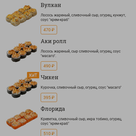
Вулкан
Лосось жареный, сливочный сыр, огурец, кунжут,
соус "крем-краб"
470 ₽
Аки ролл
Лосось жареный, сыр сливочный, огурец, соус
"масаго".
490 ₽
Чикен
Курочка, сливочный сыр, огурец, соус "масаго"
395 ₽
Флорида
Креветка, сливочный сыр, икра тобико, огурец,
соус "крем-краб"
510 ₽