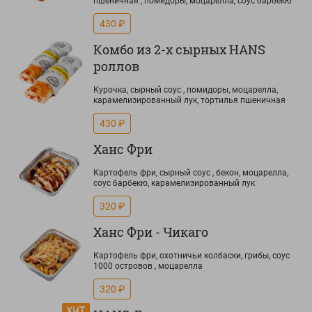
пшеничная , помидоры, моцарелла, соус барбекю
430 ₽
Комбо из 2-х сырных HANS
роллов
Курочка, сырный соус , помидоры, моцарелла,
карамелизированный лук, тортилья пшеничная
430 ₽
Ханс Фри
Картофель фри, сырный соус , бекон, моцарелла,
соус барбекю, карамелизированный лук
320 ₽
Ханс Фри - Чикаго
Картофель фри, охотничьи колбаски, грибы, соус
1000 островов , моцарелла
320 ₽