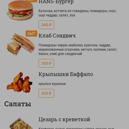
HANS-Бургер
Булочка, котлета из говядины, помидоры, соус,
сыр чеддер, салат, лук.
360 ₽
Клаб Сэндвич
Помидоры черри, майонез, курочка, чеддер,
маринованные огурчики, кетчуп, салями, салат,
бекон, хлеб для сэндвичей
360 ₽
Крылышки Баффало
крылья куриные
360 ₽
Салаты
Цезарь с креветкой