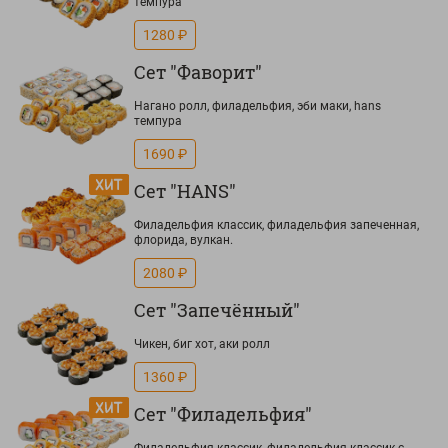
темпура
1280 ₽
Сет "Фаворит"
Нагано ролл, филадельфия, эби маки, hans
темпура
1690 ₽
Сет "HANS"
Филадельфия классик, филадельфия запеченная,
флорида, вулкан.
2080 ₽
Сет "Запечённый"
Чикен, биг хот, аки ролл
1360 ₽
Сет "Филадельфия"