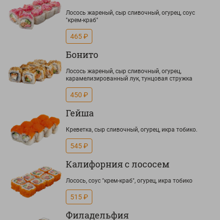
Лосось жареный, сыр сливочный, огурец, соус
"крем-краб"
465 ₽
Бонито
Лосось жареный, сыр сливочный, огурец,
карамелизированный лук, тунцовая стружка
450 ₽
Гейша
Креветка, сыр сливочный, огурец, икра тобико.
545 ₽
Калифорния с лососем
Лосось, соус "крем-краб", огурец, икра тобико
515 ₽
Филадельфия