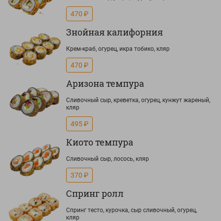
470 ₽
Знойная калифорния
Крем-краб, огурец, икра тобико, кляр
470 ₽
Аризона темпура
Сливочный сыр, креветка, огурец, кунжут жареный,
кляр
495 ₽
Киото темпура
Сливочный сыр, лосось, кляр
370 ₽
Спринг ролл
Спринг тесто, курочка, сыр сливочный, огурец,
кляр