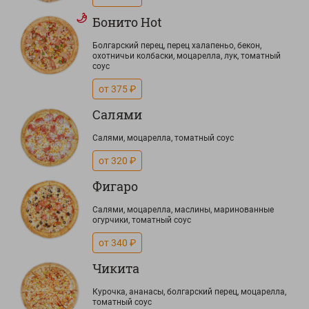
Бонито Hot
Болгарский перец, перец халапеньо, бекон,
охотничьи колбаски, моцарелла, лук, томатный
соус
от 375 ₽
Салями
Салями, моцарелла, томатный соус
от 320 ₽
Фигаро
Салями, моцарелла, маслины, маринованные
огурчики, томатный соус
от 340 ₽
Чикита
Курочка, ананасы, болгарский перец, моцарелла,
томатный соус