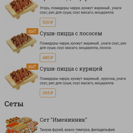
Угорь, помидоры черри, кунжут жареный , унаги
соус, рис для суши, соус масаго, моцарелла
520 ₽
Суши-пицца с лососем
Помидоры черри, кунжут жареный , унаги соус, рис
для суши, соус масаго, моцарелла, лосось
480 ₽
Суши-пицца с курицей
Помидоры черри, кунжут жареный , курочка, унаги
соус, рис для суши, соус масаго, моцарелла
395 ₽
Сеты
Сет "Именинник"
Тануки фурай, акано темпура, филадельфия