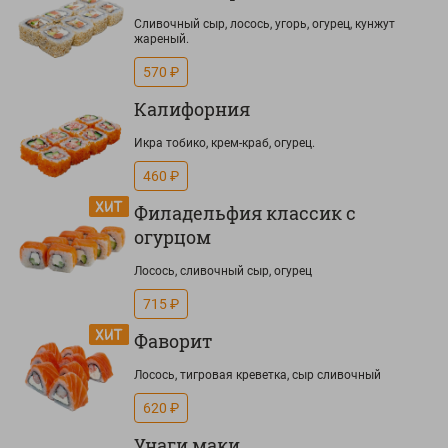
Сливочный сыр, лосось, угорь, огурец, кунжут
жареный.
570 ₽
Калифорния
Икра тобико, крем-краб, огурец.
460 ₽
Филадельфия классик с
огурцом
Лосось, сливочный сыр, огурец
715 ₽
Фаворит
Лосось, тигровая креветка, сыр сливочный
620 ₽
Унаги маки