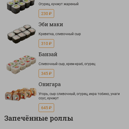
Огурец, кунжут жареный
230 ₽
Эби маки
Креветка, сливочный сыр
310 ₽
Банзай
Сливочный сыр, крем-краб, огурец
345 ₽
Онигара
Угорь, сыр сливочный, огурец, икра тобико, унаги
соус, кунжут
645 ₽
Запечённые роллы