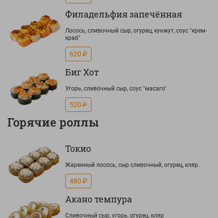
Филадельфия запечённая
Лосось, сливочный сыр, огурец, кунжут, соус "крем-
краб"
620 ₽
Биг Хот
Угорь, сливочный сыр, соус "масаго"
520 ₽
Горячие роллы
Токио
Жаренный лосось, сыр сливочный, огурец, кляр.
480 ₽
Акано темпура
Сливочный сыр, угорь, огурец, кляр